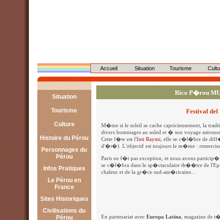
Accueil
Situation
Tourisme
Cultu
Rico P�rou M
Situation
Géographie
Tourisme
Festival del
Démographie
Lima
Culture
M�me si le soleil se cache capricieusement, la trad
divers hommages au soleil et � son voyage astrono
Économie
Arequipa
Tradition
Histoire du Pérou
Cette f�te est l'
Inti Raymi
, elle se c�l�bre de diff�
Politique
d'�t�). L'objectif est toujours le m�me : remercier l
Cajamarca
Artisanat
Personnages du
Pré-hispanique
Pérou
Chiclayo
Paris ne f�t pas exception, et nous avons particip�
Musique
Post-coloniale
se c�l�bra dans le sp�ctaculaire th��tre de l'Ep
Les 13 Incas
Infos Pratiques
Cusco
Danses :
chaleur et de la gr�ce sud-am�ricaine...
Atahualpa
Le Pérou en
En France
Huaraz
La Marinera
France
Manco Capac
Au Pérou
Ica
Le Huayno
Administration
Sites Historiques
Pachacutec
Le Soroche
Iquitos
Restaurants
Civilisations du
Chan Chan
Francisco Pizarro
Pérou
En partenariat avec
Europa Latina
, magazine de t
Puno