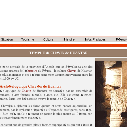
Situation
Tourisme
Culture
Histoire
Infos Pratiques
P�rou 
TEMPLE de CHAVIN de HUANTAR
a zone centrale de la province d'Ancash que se d�veloppa une des
plus importantes de l�
histoire
du P�rou : la culture
Chavin
de Huantar.
 plus anciennes et ses d�buts remontent approximativement entre les
 1.300 av. JC.
Arch�ologuique Chav�n de Huantar
h�ologuique de
Chavin
de Huantar est form�e par un ensemble de
rrasses, plates-formes, tunnels, places, etc. Elle est compl�tement
 granit. Parmi ces b�tisses se trouve le temple de Chav�n.
 Chav�n a �bloui les chroniqueurs et reste encore aujourd'hui un
ement, par la stylisation �pur�e et l'aspect de ses figures, sans �gal
 Bien qu'�tant le b�timent de pierre le plus ancien au P�rou, son
est extraordinairement avanc�e.
 construit sur de grandes plates-formes superpos�es qui ont r�sist�