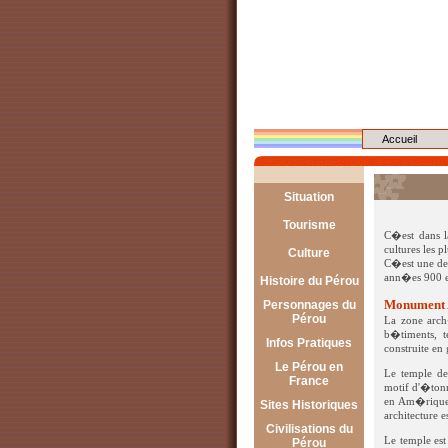
Accueil
Situation
Géographie
Tourisme
C�est dans l
Démographie
cultures les 
Lima
Culture
C�est une des
Économie
Arequipa
ann�es 900 et
Tradition
Histoire du Pérou
Politique
Cajamarca
Artisanat
Monument 
Personnages du
Pré-hispanique
Pérou
La zone arc
Chiclayo
Musique
Post-coloniale
b�timents, te
Les 13 Incas
Infos Pratiques
Cusco
construite en
Danses :
Atahualpa
Le Pérou en
En France
Huaraz
Le temple de
La Marinera
France
motif d'�tonn
Manco Capac
Au Pérou
Ica
Le Huayno
en Am�rique.
Administration
Sites Historiques
Pachacutec
architecture 
Le Soroche
Iquitos
Restaurants
Civilisations du
Chan Chan
Francisco Pizarro
Le temple est
Pérou
Puno