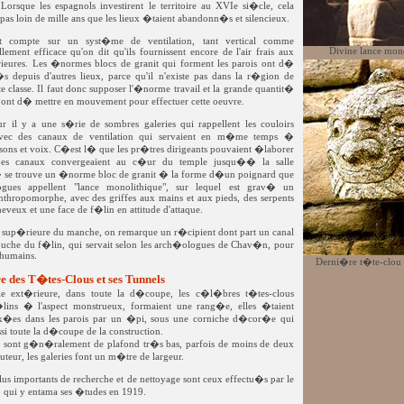
Lorsque les espagnols investirent le territoire au XVIe si�cle, cela
pas loin de mille ans que les lieux �taient abandonn�s et silencieux.
 compte sur un syst�me de ventilation, tant vertical comme
Divine lance mon
ellement efficace qu'on dit qu'ils fournissent encore de l'air frais aux
ieures. Les �normes blocs de granit qui forment les parois ont d�
s depuis d'autres lieux, parce qu'il n'existe pas dans la r�gion de
tte classe. Il faut donc supposer l'�norme travail et la grande quantit�
s ont d� mettre en mouvement pour effectuer cette oeuvre.
r il y a une s�rie de sombres galeries qui rappellent les couloirs
vec des canaux de ventilation qui servaient en m�me temps �
 sons et voix. C�est l� que les pr�tres dirigeants pouvaient �laborer
. Les canaux convergeaient au c�ur du temple jusqu�� la salle
� se trouve un �norme bloc de granit � la forme d�un poignard que
ogues appellent "lance monolithique", sur lequel est grav� un
thropomorphe, avec des griffes aux mains et aux pieds, des serpents
heveux et une face de f�lin en attitude d'attaque.
e sup�rieure du manche, on remarque un r�cipient dont part un canal
ouche du f�lin, qui servait selon les arch�ologues de Chav�n, pour
 humains.
Derni�re t�te-clou 
 des T�tes-Clous et ses Tunnels
ie ext�rieure, dans toute la d�coupe, les c�l�bres t�tes-clous
ins � l'aspect monstrueux, formaient une rang�e, elles �taient
fix�es dans les parois par un �pi, sous une corniche d�cor�e qui
ssi toute la d�coupe de la construction.
 sont g�n�ralement de plafond tr�s bas, parfois de moins de deux
teur, les galeries font un m�tre de largeur.
lus importants de recherche et de nettoyage sont ceux effectu�s par le
llo qui y entama ses �tudes en 1919.