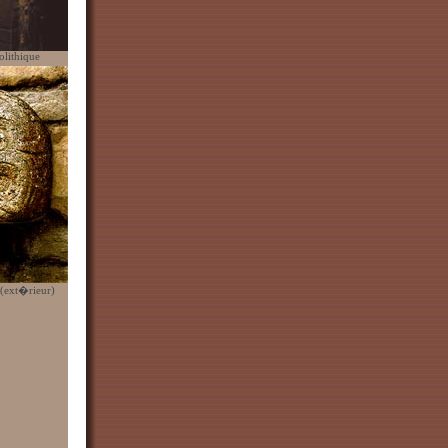
olithique
(ext�rieur)