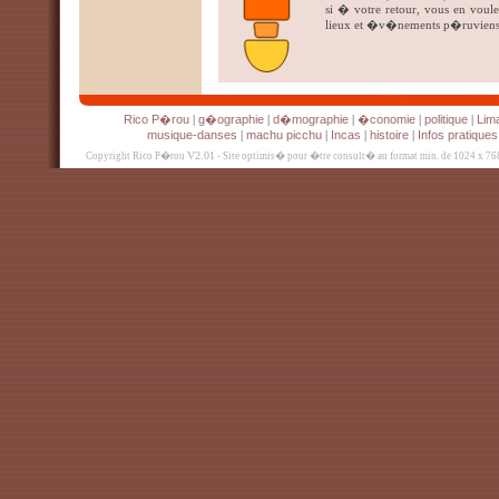
si � votre retour, vous en voul
lieux et �v�nements p�ruviens 
Rico P�rou
g�ographie
d�mographie
�conomie
politique
Lim
|
|
|
|
|
musique-danses
machu picchu
Incas
histoire
Infos pratiques
|
|
|
|
V2.01
Copyright Rico P�rou
- Site optimis� pour �tre consult� au format min. de 1024 x 76