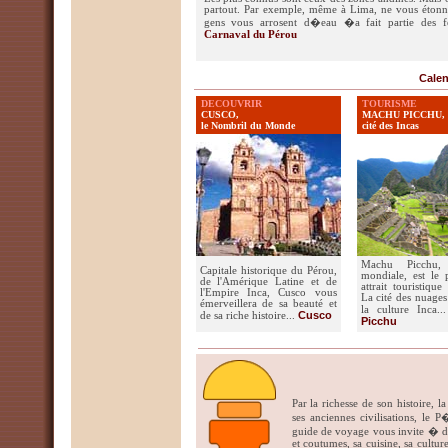
partout. Par exemple, même à Lima, ne vous étonne
gens vous arrosent d�eau �a fait partie des fes
Carnaval du Pérou
Calen
DECOUVRIR
TOURISME
CUSCO,
MACHU PICCHU,
le Nombril du Monde
cité des Incas
Machu Picchu, 
Capitale historique du Pérou,
mondiale, est le 
de l'Amérique Latine et de
attrait touristiqu
l'Empire Inca, Cusco vous
La cité des nuages
émerveillera de sa beauté et
la culture Inca
Cusco
de sa riche histoire...
Picchu
Par la richesse de son histoire, l
ses anciennes civilisations, le
guide de voyage vous invite � d
et coutumes, sa cuisine, sa culture