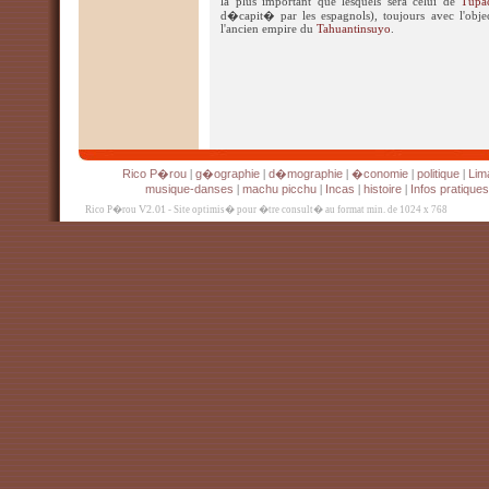
la plus important que lesquels sera celui de
Tupa
d�capit� par les espagnols), toujours avec l'obje
l'ancien empire du
Tahuantinsuyo
.
Rico P�rou
g�ographie
d�mographie
�conomie
politique
Lim
|
|
|
|
|
musique-danses
machu picchu
Incas
histoire
Infos pratiques
|
|
|
|
V2.01
Rico P�rou
- Site optimis� pour �tre consult� au format min. de 1024 x 768