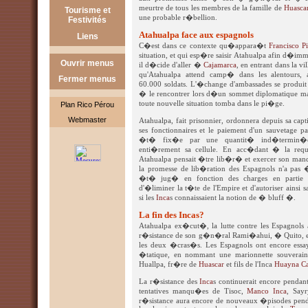
Services
Chavin de Huantar
meurtre de tous les membres de la famille de
Huasca
Tourisme et
Chavin
Tumbes
une probable r�bellion.
Associations
Festivités
Choquequirao
Incas
Trujillo
Atahualpa face aux espagnols
Janvier
Liens
Nazca
Mochica
C�est dans ce contexte qu�appara�t
Francisco P
Février
Liens Pérou
Sipan
situation, et qui esp�re saisir Atahualpa afin d�imm
Ouvrir menus
il d�cide d'aller �
Cajamarca
, en entrant dans la v
Mars
Autres liens
qu'Atahualpa attend camp� dans les alentours
Fermer menus
Avril
60.000 soldats. L'�change d'ambassades se produit
� le rencontrer lors d�un sommet diplomatique m
Mai
toute nouvelle situation tomba dans le pi�ge.
Plan Rico Pérou
Juin
Webmaster
Atahualpa, fait prisonnier, ordonnera depuis sa cap
ses fonctionnaires et le paiement d'un sauvetage 
Juillet
�t� fix�e par une quantit� ind�termin�e 
enti�rement sa cellule. En acc�dant � la req
Aout
Atahualpa pensait �tre lib�r� et exercer son mand
Septembre
la promesse de lib�ration des Espagnols n'a pas
�t� jug� en fonction des charges en partie fic
Octobre
d'�liminer la t�te de l'Empire et d'autoriser ainsi
si les
Inca
s connaissaient la notion de � bluff �.
Novembre
La fin des Incas?
Décembre
Atahualpa ex�cut�, la lutte contre les Espagnols
r�sistance de son g�n�ral Rami�ahui, � Quito, e
les deux �cras�s. Les Espagnols ont encore essay
�tatique, en nommant une marionnette souverain
Huallpa, fr�re de
Huascar
et fils de l'Inca
Huayna C
La r�sistance des
Inca
s continuerait encore pendan
tentatives manqu�es de Tisoc,
Manco Inca
, Say
r�sistance aura encore de nouveaux �pisodes penda