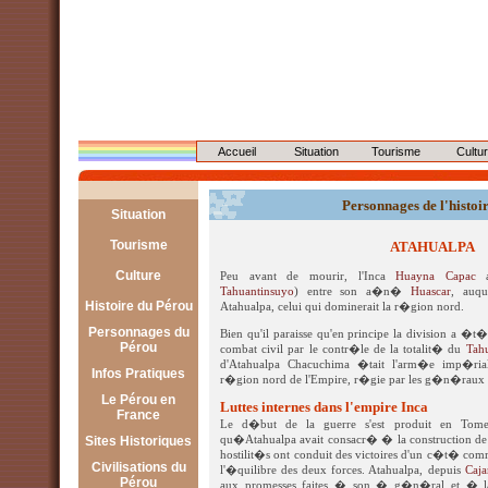
Accueil
Situation
Tourisme
Cultu
Personnages de l'hist
Situation
Géographie
Tourisme
ATAHUALPA
Démographie
Lima
Culture
Peu avant de mourir, l'Inca
Huayna Capac
a 
Tahuantinsuyo
) entre son a�n�
Huascar
, auqu
Économie
Arequipa
Tradition
Histoire du Pérou
Atahualpa, celui qui dominerait la r�gion nord.
Politique
Cajamarca
Artisanat
Personnages du
Pré-hispanique
Bien qu'il paraisse qu'en principe la division a �
Pérou
combat civil par le contr�le de la totalit� du
Tah
Chiclayo
Musique
Post-coloniale
d'Atahualpa Chacuchima �tait l'arm�e imp�rial
Les 13 Incas
Infos Pratiques
Cusco
r�gion nord de l'Empire, r�gie par les g�n�raux 
Danses :
Atahualpa
Le Pérou en
En France
Huaraz
Luttes internes dans l'empire Inca
La Marinera
France
Manco Capac
Le d�but de la guerre s'est produit en Tome
Au Pérou
Ica
Le Huayno
Administration
Sites Historiques
qu�Atahualpa avait consacr� � la construction d
Pachacutec
Le Soroche
hostilit�s ont conduit des victoires d'un c�t� comm
Iquitos
Restaurants
Civilisations du
Chan Chan
l'�quilibre des deux forces. Atahualpa, depuis
Caj
Francisco Pizarro
Pérou
Puno
aux promesses faites � son � g�n�ral et � la