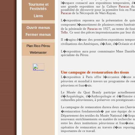
Services
Chavin de Huantar
l�espace consacré aux expositions temporaires, 
Tourisme et
Chavin
Tumbes
une grande exposition sur la Culture
Paracas
du 
Associations
Festivités
Choquequirao
possibilité de découvrir pour la première fois en Fra
Incas
Trujillo
Paracas
de la Nécropole de Wari-Kayan.
Janvier
Liens
Nazca
Mochica
L�exposition reposera sur la présentation de qu
Février
Liens Pérou
Sipan
composent l�assortiment de plusieurs restes funérair
Ouvrir menus
de la péninsule de
Paracas
en 1927, au terme de foui
Mars
Autres liens
Tello
. Ce sont des pièces impressionnantes par leur di
Fermer menus
Avril
Il s�agira d�une des premières expositions tempora
civilisations des Amériques, d�Asie, d�Océanie et
Mai
Plan Rico Pérou
Juin
L�exposition aura pour commissaire Mme Danièle L
Webmaster
spécialiste du Pérou.
Juillet
Aout
Une campagne de restauration des tissus
Septembre
L�exposition à Paris offre l�occasion d�une op
Octobre
péruvien et mondial à travers un programme de resta
péruviens et fran�ais.
Novembre
Le Musée du Quai Branly participe actuellement
Décembre
d�Arquéologie, d�Anthropologie et d�Histoire 
culturelles péruviennes, à préserver ces prestigieuses 
La campagne de restauration durera deux ans (Janvi
�restauration fondamentale� par une équipe de re
Département des textiles du Musée National d�Arqué
nouveaux enrichissements en matière de recherche su
entre les deux institutions péruvienne et fran�aise
opération de restauration au travers d�un reporta
importantes de ce travail.