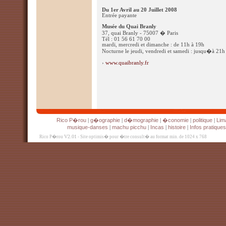
Du 1er Avril au 20 Juillet 2008
Entrée payante
Musée du Quai Branly
37, quai Branly - 75007 � Paris
Tél : 01 56 61 70 00
mardi, mercredi et dimanche : de 11h à 19h
Nocturne le jeudi, vendredi et samedi : jusqu�à 21h
›
www.quaibranly.fr
Rico P�rou
g�ographie
d�mographie
�conomie
politique
Lim
|
|
|
|
|
musique-danses
machu picchu
Incas
histoire
Infos pratiques
|
|
|
|
V2.01
Rico P�rou
- Site optimis� pour �tre consult� au format min. de 1024 x 768