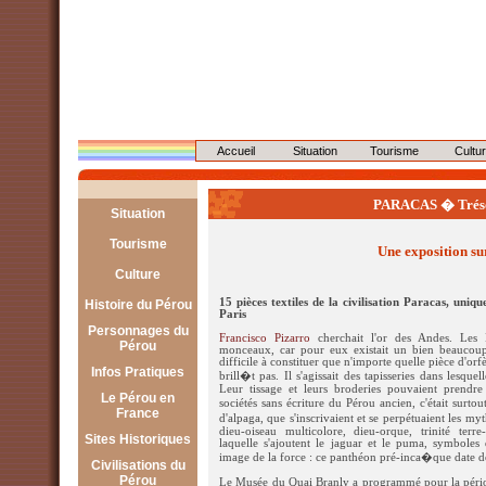
Accueil
Situation
Tourisme
Cultu
PARACAS � Trésor
Situation
Géographie
Tourisme
Une exposition sur
Démographie
Lima
Culture
Économie
Arequipa
Tradition
15 pièces textiles de la civilisation Paracas, uni
Histoire du Pérou
Paris
Politique
Cajamarca
Artisanat
Personnages du
Pré-hispanique
Francisco Pizarro
cherchait l'or des Andes. Les 
Pérou
Chiclayo
monceaux, car pour eux existait un bien beaucoup
Musique
Post-coloniale
difficile à constituer que n'importe quelle pièce d'orf
Les 13 Incas
Infos Pratiques
Cusco
brill�t pas. Il s'agissait des tapisseries dans lesque
Danses :
Leur tissage et leurs broderies pouvaient prendre
Atahualpa
Le Pérou en
En France
Huaraz
sociétés sans écriture du Pérou ancien, c'était surt
La Marinera
France
d'alpaga, que s'inscrivaient et se perpétuaient les m
Manco Capac
Au Pérou
Ica
dieu-oiseau multicolore, dieu-orque, trinité terre
Le Huayno
Administration
Sites Historiques
laquelle s'ajoutent le jaguar et le puma, symboles
Pachacutec
Le Soroche
Iquitos
image de la force : ce panthéon pré-inca�que date de
Restaurants
Civilisations du
Chan Chan
Francisco Pizarro
Pérou
Puno
Le Musée du Quai Branly a programmé pour la périod